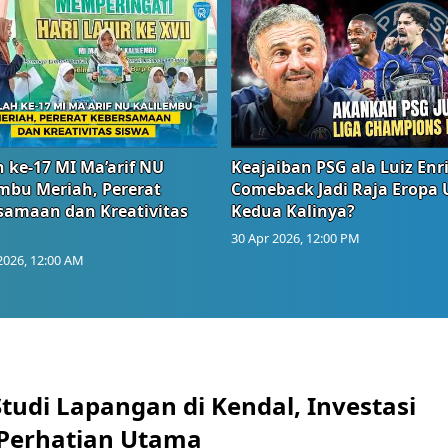
 ke-17 MI Ma’arif NU
Keajaiban PSG ala Luiz Enr
embu Meriah, Pererat
Comeback Jadi Raja Eropa
samaan dan Kreativitas
Kedua Kalinya?
30 Apr 2026, 12:00 PM
2026, 12:00 AM
tudi Lapangan di Kendal, Investasi
i Perhatian Utama