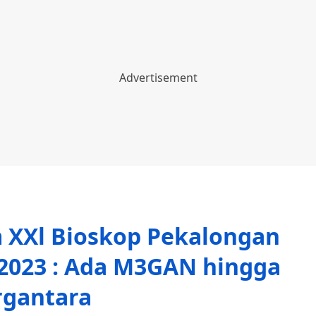
m XXl Bioskop Pekalongan
i 2023 : Ada M3GAN hingga
rgantara