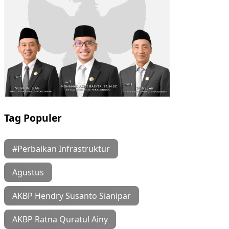
Tag Populer
#Perbaikan Infrastruktur
Agustus
AKBP Hendry Susanto Sianipar
AKBP Ratna Quratul Ainy