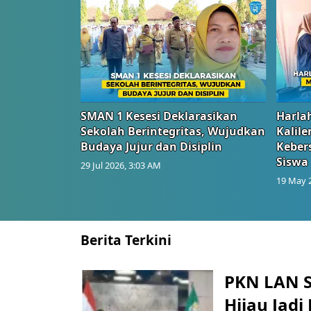
SMAN 1 Kesesi Deklarasikan
Harlah
Sekolah Berintegritas, Wujudkan
Kalil
Budaya Jujur dan Disiplin
Keber
Siswa
29 Jul 2026, 3:03 AM
19 May 
Berita Terkini
PKN LAN S
Hijau Jad