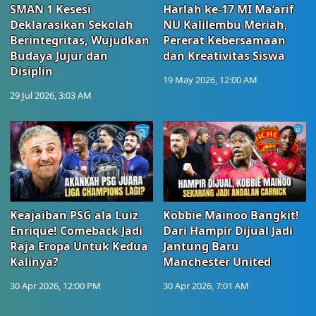
SMAN 1 Kesesi
Harlah ke-17 MI Ma’arif
Deklarasikan Sekolah
NU Kalilembu Meriah,
Berintegritas, Wujudkan
Pererat Kebersamaan
Budaya Jujur dan
dan Kreativitas Siswa
Disiplin
19 May 2026, 12:00 AM
29 Jul 2026, 3:03 AM
Keajaiban PSG ala Luiz
Kobbie Mainoo Bangkit!
Enrique! Comeback Jadi
Dari Hampir Dijual Jadi
Raja Eropa Untuk Kedua
Jantung Baru
Kalinya?
Manchester United
30 Apr 2026, 12:00 PM
30 Apr 2026, 7:01 AM