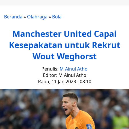
Beranda
»
Olahraga
»
Bola
Manchester United Capai
Kesepakatan untuk Rekrut
Wout Weghorst
Penulis:
M Ainul Atho
Editor: M Ainul Atho
Rabu, 11 Jan 2023 - 08:10