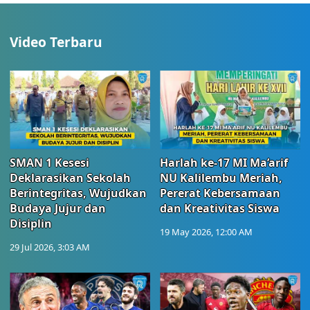
Video Terbaru
SMAN 1 Kesesi
Harlah ke-17 MI Ma’arif
Deklarasikan Sekolah
NU Kalilembu Meriah,
Berintegritas, Wujudkan
Pererat Kebersamaan
Budaya Jujur dan
dan Kreativitas Siswa
Disiplin
19 May 2026, 12:00 AM
29 Jul 2026, 3:03 AM