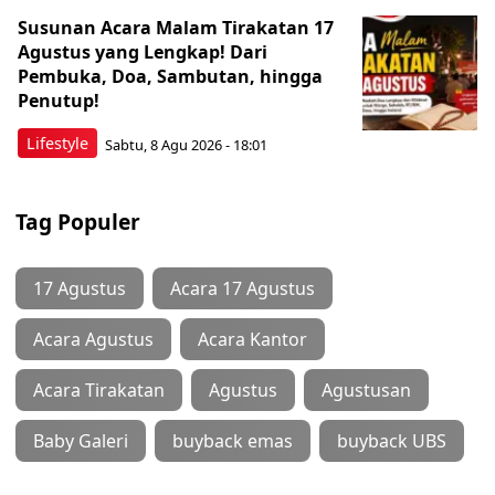
Susunan Acara Malam Tirakatan 17
Agustus yang Lengkap! Dari
Pembuka, Doa, Sambutan, hingga
Penutup!
Lifestyle
Sabtu, 8 Agu 2026 - 18:01
Tag Populer
17 Agustus
Acara 17 Agustus
Acara Agustus
Acara Kantor
Acara Tirakatan
Agustus
Agustusan
Baby Galeri
buyback emas
buyback UBS