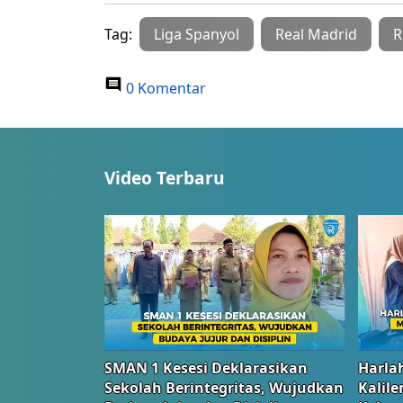
Tag:
Liga Spanyol
Real Madrid
R
0 Komentar
Video Terbaru
SMAN 1 Kesesi Deklarasikan
Harlah
Sekolah Berintegritas, Wujudkan
Kalil