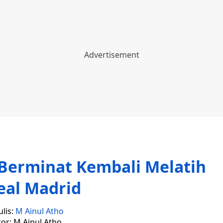
Berminat Kembali Melatih
eal Madrid
lis:
M Ainul Atho
tor: M Ainul Atho