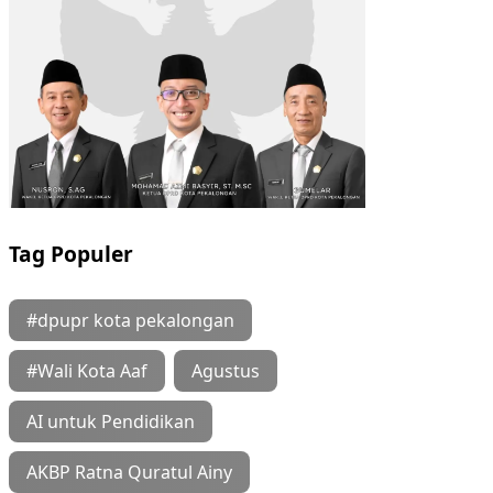
Tag Populer
#dpupr kota pekalongan
#Wali Kota Aaf
Agustus
AI untuk Pendidikan
AKBP Ratna Quratul Ainy