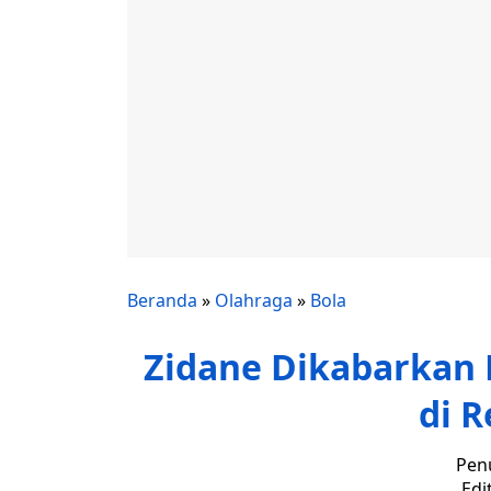
Beranda
»
Olahraga
»
Bola
Zidane Dikabarkan 
di R
Penu
Edi