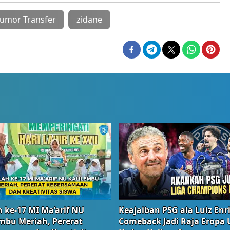
umor Transfer
zidane
 ke-17 MI Ma’arif NU
Keajaiban PSG ala Luiz Enr
embu Meriah, Pererat
Comeback Jadi Raja Eropa