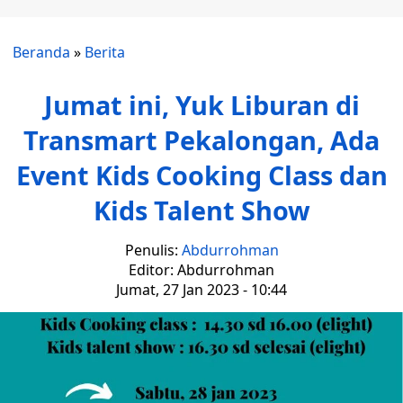
Beranda
»
Berita
Jumat ini, Yuk Liburan di
Transmart Pekalongan, Ada
Event Kids Cooking Class dan
Kids Talent Show
Penulis:
Abdurrohman
Editor: Abdurrohman
Jumat, 27 Jan 2023 - 10:44