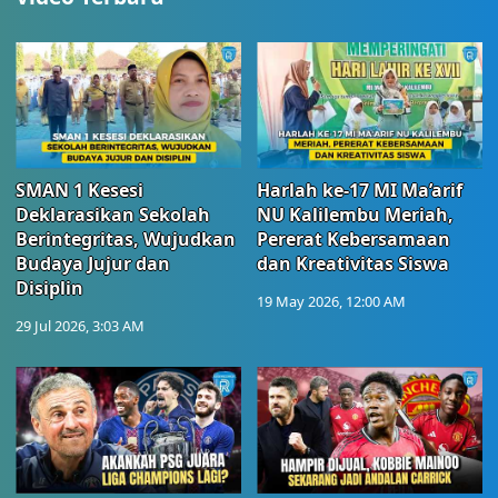
SMAN 1 Kesesi
Harlah ke-17 MI Ma’arif
Deklarasikan Sekolah
NU Kalilembu Meriah,
Berintegritas, Wujudkan
Pererat Kebersamaan
Budaya Jujur dan
dan Kreativitas Siswa
Disiplin
19 May 2026, 12:00 AM
29 Jul 2026, 3:03 AM