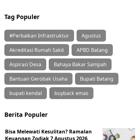
Tag Populer
#Perbaikan Infrastruktur
Agustus
Akreditasi Rumah Sakit
APBD Batang
Aspirasi Desa
Bahaya Bakar Sampah
Bantuan Gerobak Usaha
Bupati Batang
bupati kendal
buyback emas
Berita Populer
Bisa Melewati Kesulitan? Ramalan
Keuangan Zodiak 7 Agustus 2026