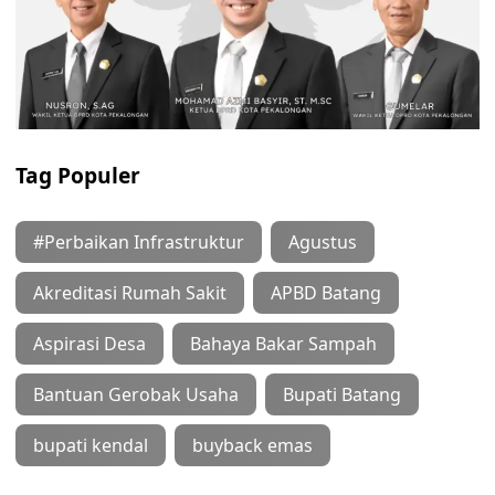
Tag Populer
#Perbaikan Infrastruktur
Agustus
Akreditasi Rumah Sakit
APBD Batang
Aspirasi Desa
Bahaya Bakar Sampah
Bantuan Gerobak Usaha
Bupati Batang
bupati kendal
buyback emas