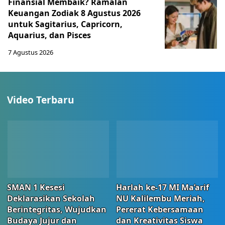
Finansial Membaik? Ramalan
Keuangan Zodiak 8 Agustus 2026
untuk Sagitarius, Capricorn,
Aquarius, dan Pisces
7 Agustus 2026
Video Terbaru
SMAN 1 Kesesi
Harlah ke-17 MI Ma’arif
Deklarasikan Sekolah
NU Kalilembu Meriah,
Berintegritas, Wujudkan
Pererat Kebersamaan
Budaya Jujur dan
dan Kreativitas Siswa