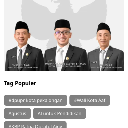
Tag Populer
#dpupr kota pekalongan
#Wali Kota Aaf
Agustus
AI untuk Pendidikan
AKBP Ratna Quratul Ainy