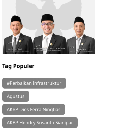
Tag Populer
#Perbaikan Infrastruktur
Agustus
AKBP Dies Ferra Ningtias
AKBP Hendry Susanto Sianipar