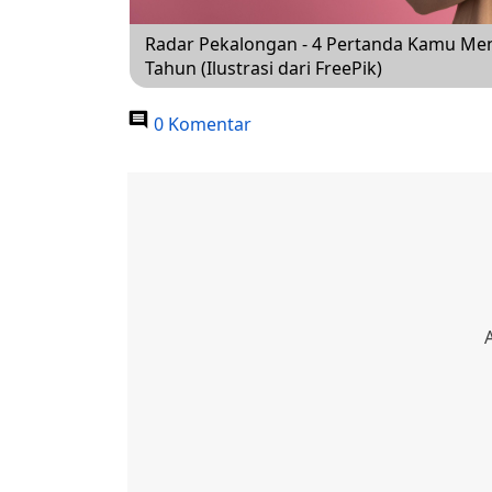
Radar Pekalongan - 4 Pertanda Kamu Men
Tahun (Ilustrasi dari FreePik)
0 Komentar