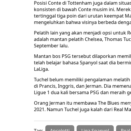
Posisi Conte di Tottenham juga dalam situ
konsisten di bawah Conte musim ini. Mereka
tertinggal tiga poin dari urutan keempat M
mengeluhkan bahwa visinya berbeda dengan
Pelatih lain yang akan menjadi opsi untuk 
adalah mantan pelatih Chelsea, Thomas Tuche
September lalu.
Mantan bos PSG tersebut dilaporkan memili
telah belajar bahasa Spanyol saat dia berm
LaLiga.
Tuchel belum memiliki pengalaman melatih 
di Prancis, Inggris, dan Jerman. Dia meme
Ligue 1 dua kali bersama PSG dan meraih 
Orang Jerman itu membawa The Blues menyi
2021. Namun Tuchel juga kalah dari Real Ma
Tag:
Ancelotti
Liga Spanyol
Real