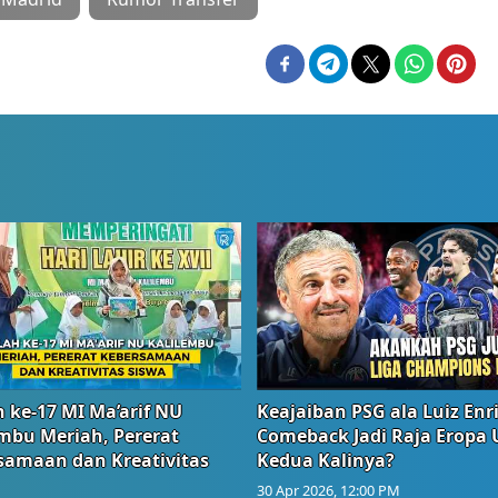
 ke-17 MI Ma’arif NU
Keajaiban PSG ala Luiz Enr
embu Meriah, Pererat
Comeback Jadi Raja Eropa
samaan dan Kreativitas
Kedua Kalinya?
30 Apr 2026, 12:00 PM