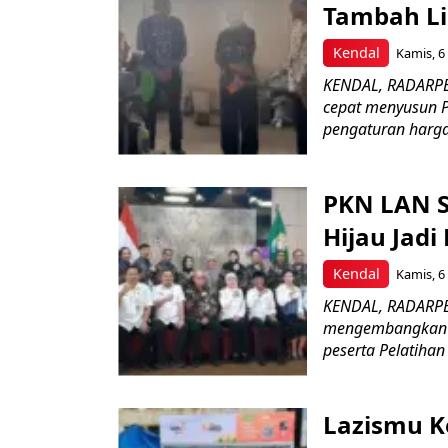
Tambah Li
Kendal
Kamis, 6
KENDAL, RADARPE
cepat menyusun P
pengaturan harga 
PKN LAN S
Hijau Jad
Kendal
Kamis, 6
KENDAL, RADARPE
mengembangkan ek
peserta Pelatiha
Lazismu K