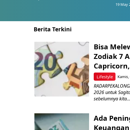
19 May 
Berita Terkini
Bisa Mele
Zodiak 7 A
Capricorn,
Lifestyle
Kamis, 
RADARPEKALONGAN
2026 untuk Sagita
sebelumnya kita..
Ada Penin
Keuangan 