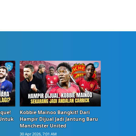
ique!
Kobbie Mainoo Bangkit! Dari
 Untuk
Hampir Dijual Jadi Jantung Baru
Manchester United
30 Apr 2026, 7:01 AM