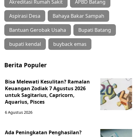
Akreditasi Rumah Sakit
APBD Batang
Aspirasi Desa
Bahaya Bakar Sampah
Bantuan Gerobak Usaha
Bupati Batang
bupati kendal
buyback emas
Berita Populer
Bisa Melewati Kesulitan? Ramalan
Keuangan Zodiak 7 Agustus 2026
untuk Sagitarius, Capricorn,
Aquarius, Pisces
6 Agustus 2026
Ada Peningkatan Penghasilan?