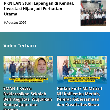
PKN LAN Studi Lapangan di Kendal,
Investasi Hijau Jadi Perhatian
Utama
6 Agustus 2026
Video Terbaru
SMAN 1 Kesesi
Harlah ke-17 MI Ma’arif
Deklarasikan Sekolah
NU Kalilembu Meriah,
Berintegritas, Wujudkan
Pererat Kebersamaan
Budaya Jujur dan
dan Kreativitas Siswa