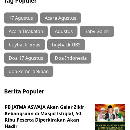
Tag Populer
17 Agustus
Acara Agustus
Acara Tirakatan
Agustus
Baby Galeri
buyback emas
buyback UBS
Doa 17 Agustus
Doa Indonesia
doa kemerdekaan
Berita Populer
PB JATMA ASWAJA Akan Gelar Zikir
Kebangsaan di Masjid Istiqlal, 50
Ribu Peserta Diperkirakan Akan
Hadir