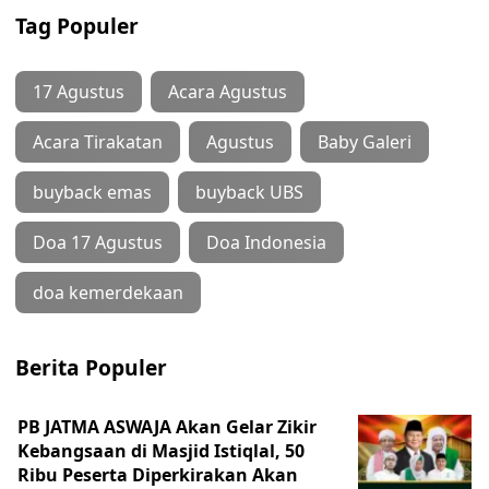
Tag Populer
17 Agustus
Acara Agustus
Acara Tirakatan
Agustus
Baby Galeri
buyback emas
buyback UBS
Doa 17 Agustus
Doa Indonesia
doa kemerdekaan
Berita Populer
PB JATMA ASWAJA Akan Gelar Zikir
Kebangsaan di Masjid Istiqlal, 50
Ribu Peserta Diperkirakan Akan