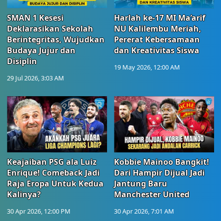
SMAN 1 Kesesi
Harlah ke-17 MI Ma’arif
Deklarasikan Sekolah
NU Kalilembu Meriah,
Berintegritas, Wujudkan
Pererat Kebersamaan
Budaya Jujur dan
dan Kreativitas Siswa
Disiplin
19 May 2026, 12:00 AM
29 Jul 2026, 3:03 AM
Keajaiban PSG ala Luiz
Kobbie Mainoo Bangkit!
Enrique! Comeback Jadi
Dari Hampir Dijual Jadi
Raja Eropa Untuk Kedua
Jantung Baru
Kalinya?
Manchester United
30 Apr 2026, 12:00 PM
30 Apr 2026, 7:01 AM