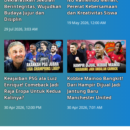
Deklarasikan Sekolah
NU Kalilembu Meriah,
Berintegritas, Wujudkan
Pererat Kebersamaan
Budaya Jujur dan
dan Kreativitas Siswa
Disiplin
19 May 2026, 12:00 AM
29 Jul 2026, 3:03 AM
Keajaiban PSG ala Luiz
Kobbie Mainoo Bangkit!
Enrique! Comeback Jadi
Dari Hampir Dijual Jadi
Raja Eropa Untuk Kedua
Jantung Baru
Kalinya?
Manchester United
30 Apr 2026, 12:00 PM
30 Apr 2026, 7:01 AM