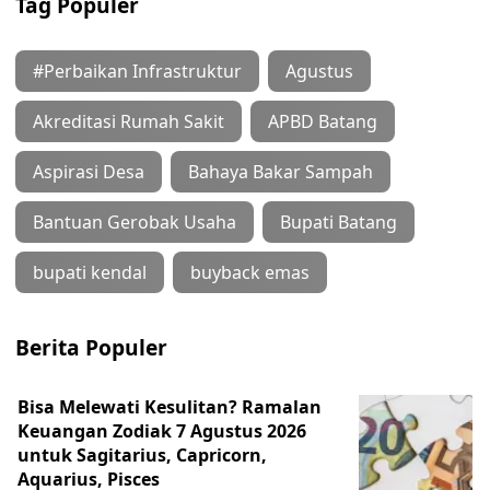
Tag Populer
#Perbaikan Infrastruktur
Agustus
Akreditasi Rumah Sakit
APBD Batang
Aspirasi Desa
Bahaya Bakar Sampah
Bantuan Gerobak Usaha
Bupati Batang
bupati kendal
buyback emas
Berita Populer
Bisa Melewati Kesulitan? Ramalan
Keuangan Zodiak 7 Agustus 2026
untuk Sagitarius, Capricorn,
Aquarius, Pisces