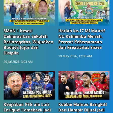
SMAN 1 Kesesi
Harlah ke-17 MI Ma’arif
Deklarasikan Sekolah
NU Kalilembu Meriah,
Berintegritas, Wujudkan
Pererat Kebersamaan
Budaya Jujur dan
dan Kreativitas Siswa
Disiplin
19 May 2026, 12:00 AM
29 Jul 2026, 3:03 AM
Keajaiban PSG ala Luiz
Kobbie Mainoo Bangkit!
Enrique! Comeback Jadi
Dari Hampir Dijual Jadi