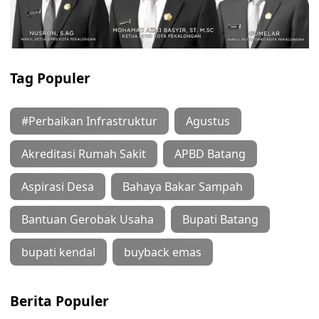
Tag Populer
#Perbaikan Infrastruktur
Agustus
Akreditasi Rumah Sakit
APBD Batang
Aspirasi Desa
Bahaya Bakar Sampah
Bantuan Gerobak Usaha
Bupati Batang
bupati kendal
buyback emas
Berita Populer