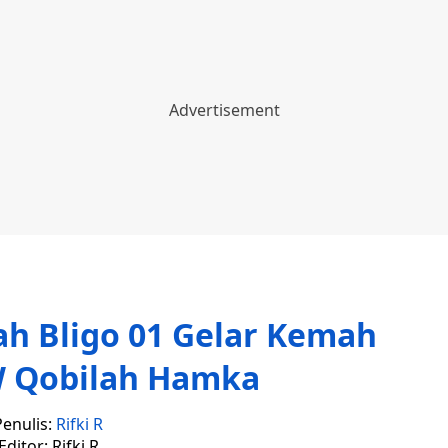
 Bligo 01 Gelar Kemah
W Qobilah Hamka
Penulis:
Rifki R
Editor: Rifki R