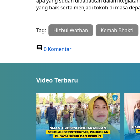
apa yang sudah didapatkan dalam kegiatan 
yang baik serta menjadi tokoh di masa dep
Tag:
Hizbul Wathan
Kemah Bhakti
0 Komentar
Video Terbaru