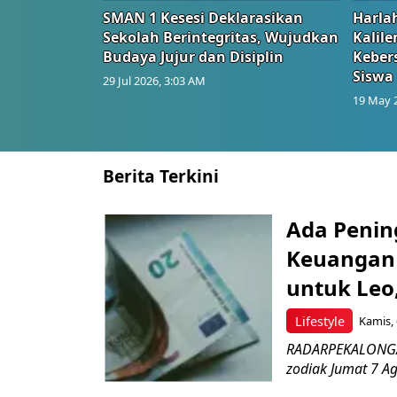
SMAN 1 Kesesi Deklarasikan
Harlah
Sekolah Berintegritas, Wujudkan
Kalil
Budaya Jujur dan Disiplin
Keber
Siswa
29 Jul 2026, 3:03 AM
19 May 
Berita Terkini
Ada Penin
Keuangan 
untuk Leo,
Lifestyle
Kamis, 
RADARPEKALONGAN
zodiak Jumat 7 Ag