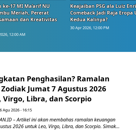
 ke-17 MI Ma’arif NU
Keajaiban PSG ala Luiz Enr
embu Meriah, Pererat
Comeback Jadi Raja Eropa
samaan dan Kreativitas
Kedua Kalinya?
30 Apr 2026, 12:00 PM
2026, 12:00 AM
gkatan Penghasilan? Ramalan
Zodiak Jumat 7 Agustus 2026
 Virgo, Libra, dan Scorpio
6 Agu 2026 - 16:15
.ID – Artikel ini akan membahas ramalan keuangan
ustus 2026 untuk Leo, Virgo, Libra, dan Scorpio. Simak...