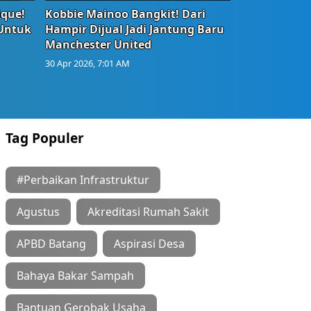
ique!
Kobbie Mainoo Bangkit! Dari
 Untuk
Hampir Dijual Jadi Jantung Baru
Manchester United
30 Apr 2026, 7:01 AM
Tag Populer
#Perbaikan Infrastruktur
Agustus
Akreditasi Rumah Sakit
APBD Batang
Aspirasi Desa
Bahaya Bakar Sampah
Bantuan Gerobak Usaha