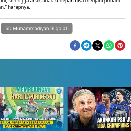
ini, sehingga anak-anak kedepan bisa menjadi pribadi
an,” harapnya.
SD Muhammadiyah Bligo 01