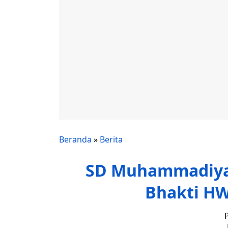
Beranda
»
Berita
SD Muhammadiyah
Bhakti H