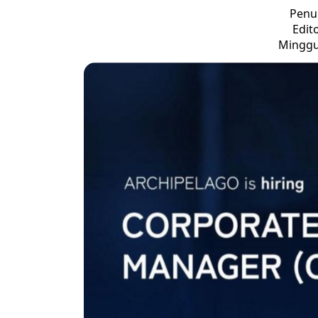
Penul
Edit
Minggu,