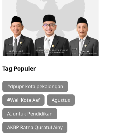
Tag Populer
#dpupr kota pekalongan
#Wali Kota Aaf
Agustus
AI untuk Pendidikan
AKBP Ratna Quratul Ainy