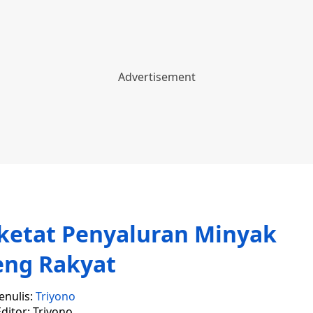
ketat Penyaluran Minyak
eng Rakyat
enulis:
Triyono
ditor: Triyono