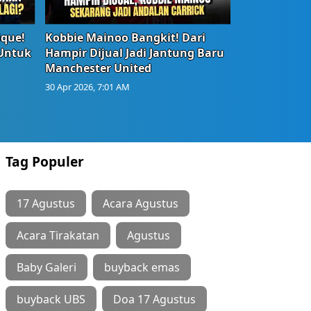
ique!
Kobbie Mainoo Bangkit! Dari
 Untuk
Hampir Dijual Jadi Jantung Baru
Manchester United
30 Apr 2026, 7:01 AM
Tag Populer
17 Agustus
Acara Agustus
Acara Tirakatan
Agustus
Baby Galeri
buyback emas
buyback UBS
Doa 17 Agustus