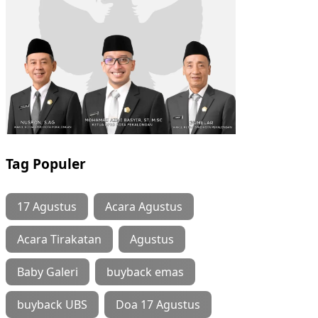
Tag Populer
17 Agustus
Acara Agustus
Acara Tirakatan
Agustus
Baby Galeri
buyback emas
buyback UBS
Doa 17 Agustus