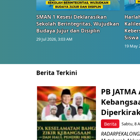
SMAN 1 Kesesi Deklarasikan
Harlah
Sekolah Berintegritas, Wujudkan
Kalil
Budaya Jujur dan Disiplin
Keber
Siswa
29 Jul 2026, 3:03 AM
19 May 
Berita Terkini
PB JATMA 
Kebangsaan
Diperkira
Berita
Sabtu, 8 A
RADARPEKALONGAN.