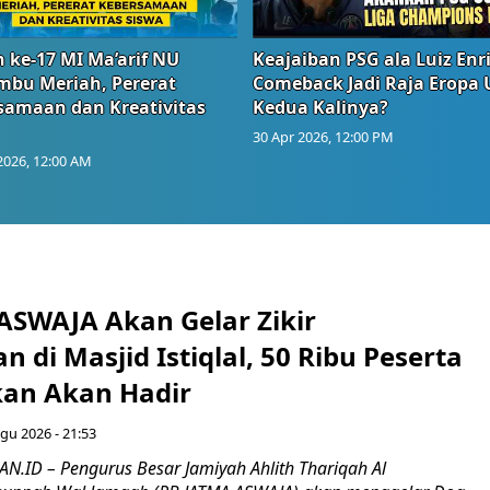
 ke-17 MI Ma’arif NU
Keajaiban PSG ala Luiz Enr
embu Meriah, Pererat
Comeback Jadi Raja Eropa
samaan dan Kreativitas
Kedua Kalinya?
30 Apr 2026, 12:00 PM
2026, 12:00 AM
ASWAJA Akan Gelar Zikir
 di Masjid Istiqlal, 50 Ribu Peserta
kan Akan Hadir
gu 2026 - 21:53
ID – Pengurus Besar Jamiyah Ahlith Thariqah Al