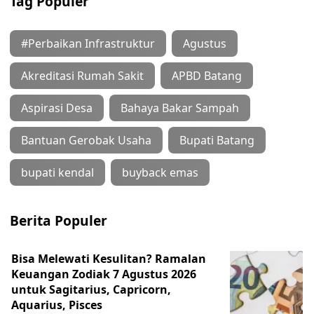
Tag Populer
#Perbaikan Infrastruktur
Agustus
Akreditasi Rumah Sakit
APBD Batang
Aspirasi Desa
Bahaya Bakar Sampah
Bantuan Gerobak Usaha
Bupati Batang
bupati kendal
buyback emas
Berita Populer
Bisa Melewati Kesulitan? Ramalan
Keuangan Zodiak 7 Agustus 2026
untuk Sagitarius, Capricorn,
Aquarius, Pisces