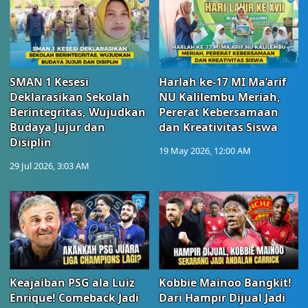
SMAN 1 Kesesi
Harlah ke-17 MI Ma’arif
Deklarasikan Sekolah
NU Kalilembu Meriah,
Berintegritas, Wujudkan
Pererat Kebersamaan
Budaya Jujur dan
dan Kreativitas Siswa
Disiplin
19 May 2026, 12:00 AM
29 Jul 2026, 3:03 AM
Keajaiban PSG ala Luiz
Kobbie Mainoo Bangkit!
Enrique! Comeback Jadi
Dari Hampir Dijual Jadi