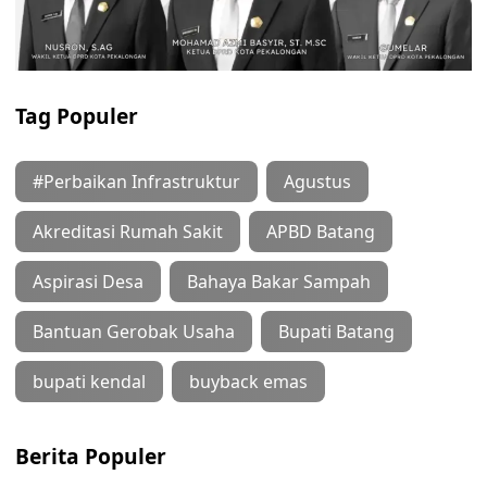
Tag Populer
#Perbaikan Infrastruktur
Agustus
Akreditasi Rumah Sakit
APBD Batang
Aspirasi Desa
Bahaya Bakar Sampah
Bantuan Gerobak Usaha
Bupati Batang
bupati kendal
buyback emas
Berita Populer