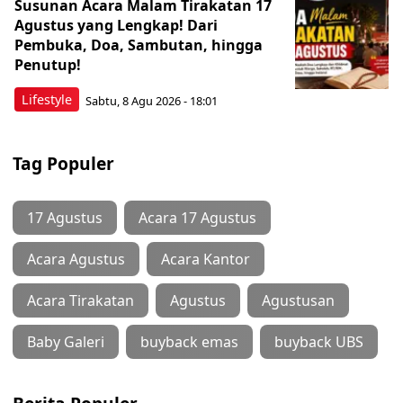
Susunan Acara Malam Tirakatan 17
Agustus yang Lengkap! Dari
Pembuka, Doa, Sambutan, hingga
Penutup!
Lifestyle
Sabtu, 8 Agu 2026 - 18:01
Tag Populer
17 Agustus
Acara 17 Agustus
Acara Agustus
Acara Kantor
Acara Tirakatan
Agustus
Agustusan
Baby Galeri
buyback emas
buyback UBS