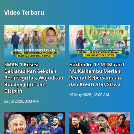
Video Terbaru
SMAN 1 Kesesi
Harlah ke-17 MI Ma’arif
Deklarasikan Sekolah
NU Kalilembu Meriah,
Berintegritas, Wujudkan
Pererat Kebersamaan
Budaya Jujur dan
dan Kreativitas Siswa
Disiplin
19 May 2026, 12:00 AM
29 Jul 2026, 3:03 AM