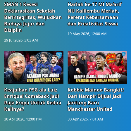
SMAN 1 Kesesi
Harlah ke-17 MI Ma’arif
Deklarasikan Sekolah
NU Kalilembu Meriah,
Berintegritas, Wujudkan
Pererat Kebersamaan
Budaya Jujur dan
dan Kreativitas Siswa
Disiplin
19 May 2026, 12:00 AM
29 Jul 2026, 3:03 AM
Keajaiban PSG ala Luiz
Kobbie Mainoo Bangkit!
Enrique! Comeback Jadi
Dari Hampir Dijual Jadi
Raja Eropa Untuk Kedua
Jantung Baru
Kalinya?
Manchester United
30 Apr 2026, 12:00 PM
30 Apr 2026, 7:01 AM