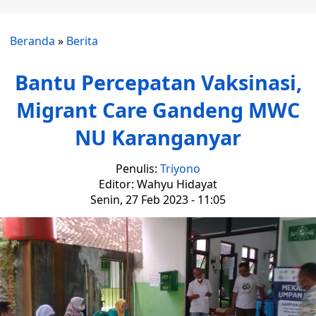
Beranda
»
Berita
Bantu Percepatan Vaksinasi,
Migrant Care Gandeng MWC
NU Karanganyar
Penulis:
Triyono
Editor: Wahyu Hidayat
Senin, 27 Feb 2023 - 11:05