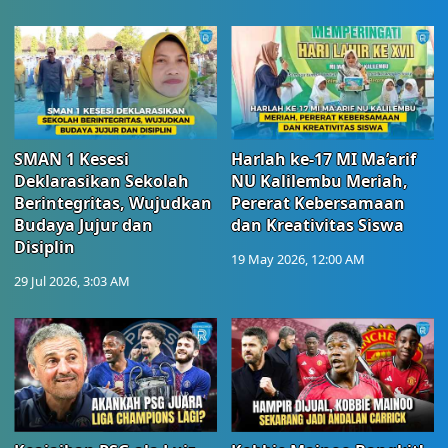
SMAN 1 Kesesi
Harlah ke-17 MI Ma’arif
Deklarasikan Sekolah
NU Kalilembu Meriah,
Berintegritas, Wujudkan
Pererat Kebersamaan
Budaya Jujur dan
dan Kreativitas Siswa
Disiplin
19 May 2026, 12:00 AM
29 Jul 2026, 3:03 AM