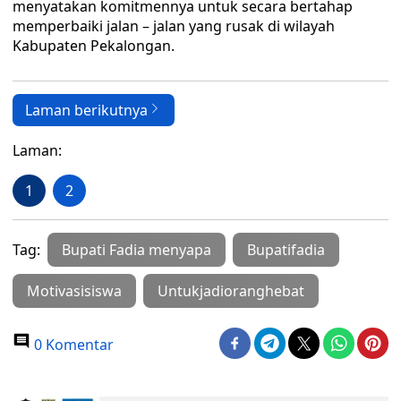
menyatakan komitmennya untuk secara bertahap
memperbaiki jalan – jalan yang rusak di wilayah
Kabupaten Pekalongan.
Laman berikutnya
Laman:
1
2
Tag:
Bupati Fadia menyapa
Bupatifadia
Motivasisiswa
Untukjadioranghebat
0 Komentar