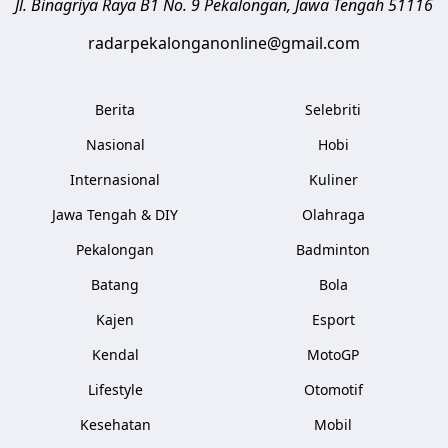
Jl. Binagriya Raya B1 No. 9
Pekalongan
,
Jawa Tengah
51116
radarpekalonganonline@gmail.com
Berita
Selebriti
Nasional
Hobi
Internasional
Kuliner
Jawa Tengah & DIY
Olahraga
Pekalongan
Badminton
Batang
Bola
Kajen
Esport
Kendal
MotoGP
Lifestyle
Otomotif
Kesehatan
Mobil