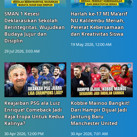
SMAN 1 Kesesi
Harlah ke-17 MI Ma’arif
Deklarasikan Sekolah
NU Kalilembu Meriah,
Berintegritas, Wujudkan
Pererat Kebersamaan
Budaya Jujur dan
dan Kreativitas Siswa
Disiplin
19 May 2026, 12:00 AM
29 Jul 2026, 3:03 AM
Keajaiban PSG ala Luiz
Kobbie Mainoo Bangkit!
Enrique! Comeback Jadi
Dari Hampir Dijual Jadi
Raja Eropa Untuk Kedua
Jantung Baru
Kalinya?
Manchester United
30 Apr 2026, 12:00 PM
30 Apr 2026, 7:01 AM