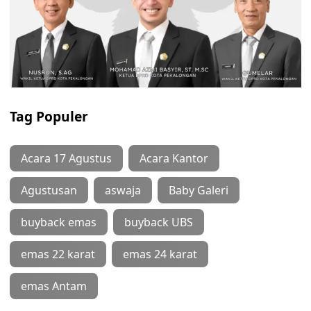
Tag Populer
Acara 17 Agustus
Acara Kantor
Agustusan
aswaja
Baby Galeri
buyback emas
buyback UBS
emas 22 karat
emas 24 karat
emas Antam