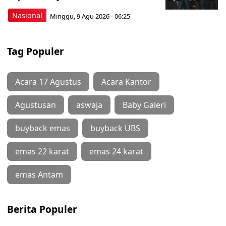
Nasional
Minggu, 9 Agu 2026 - 06:25
Tag Populer
Acara 17 Agustus
Acara Kantor
Agustusan
aswaja
Baby Galeri
buyback emas
buyback UBS
emas 22 karat
emas 24 karat
emas Antam
Berita Populer