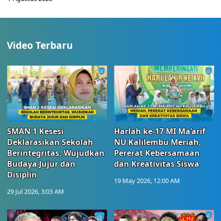
Video Terbaru
SMAN 1 Kesesi
Harlah ke-17 MI Ma’arif
Deklarasikan Sekolah
NU Kalilembu Meriah,
Berintegritas, Wujudkan
Pererat Kebersamaan
Budaya Jujur dan
dan Kreativitas Siswa
Disiplin
19 May 2026, 12:00 AM
29 Jul 2026, 3:03 AM