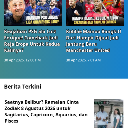
Keajaiban PSG ala Luiz
Kobbie Mainoo Bangkit!
Enrique! Comeback Jadi
Dari Hampir Dijual Jadi
Raja Eropa Untuk Kedua
Jantung Baru
Kalinya?
Manchester United
30 Apr 2026, 12:00 PM
30 Apr 2026, 7:01 AM
Berita Terkini
Saatnya Belibur? Ramalan Cinta
Zodiak 8 Agustus 2026 untuk
Sagitarius, Capricorn, Aquarius, dan
Pisces