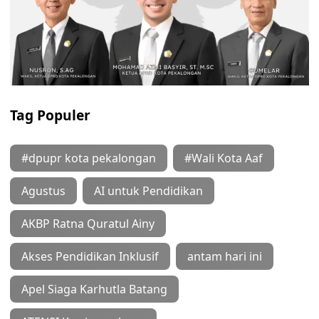
Tag Populer
#dpupr kota pekalongan
#Wali Kota Aaf
Agustus
AI untuk Pendidikan
AKBP Ratna Quratul Ainy
Akses Pendidikan Inklusif
antam hari ini
Apel Siaga Karhutla Batang