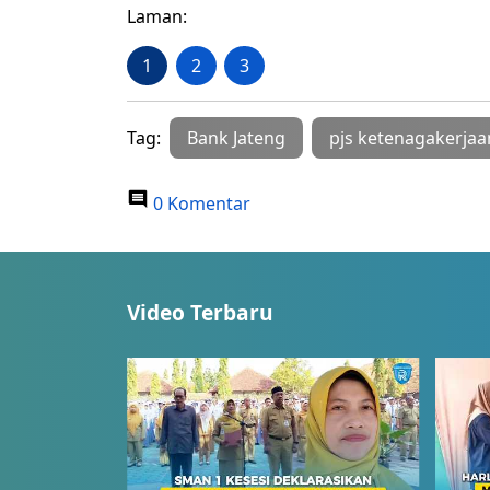
Laman:
1
2
3
Tag:
Bank Jateng
pjs ketenagakerjaa
0 Komentar
Video Terbaru