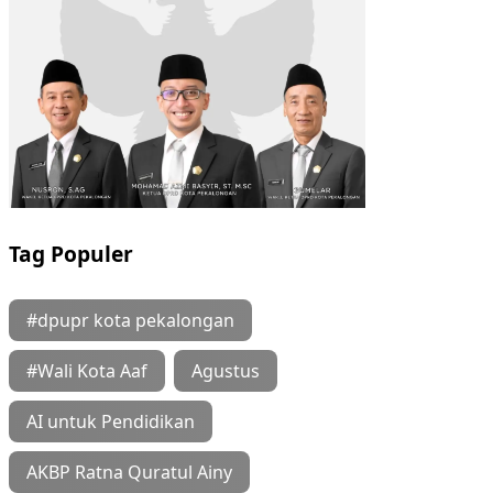
Tag Populer
#dpupr kota pekalongan
#Wali Kota Aaf
Agustus
AI untuk Pendidikan
AKBP Ratna Quratul Ainy