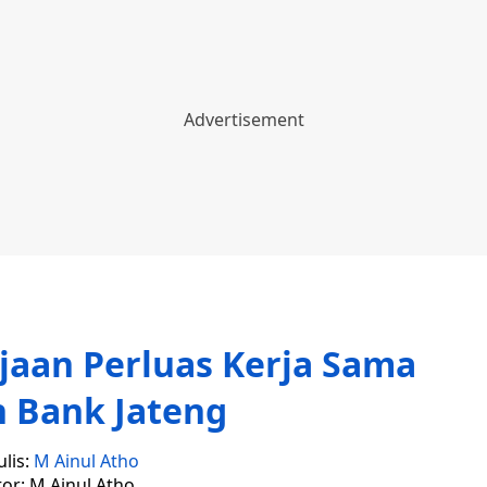
jaan Perluas Kerja Sama
 Bank Jateng
lis:
M Ainul Atho
tor: M Ainul Atho