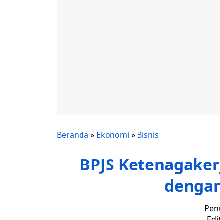
Beranda
»
Ekonomi
»
Bisnis
BPJS Ketenagaker
dengan
Penu
Edi