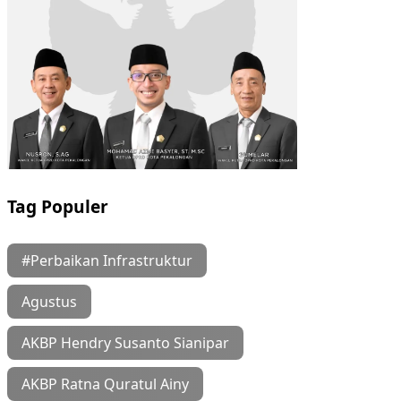
Tag Populer
#Perbaikan Infrastruktur
Agustus
AKBP Hendry Susanto Sianipar
AKBP Ratna Quratul Ainy