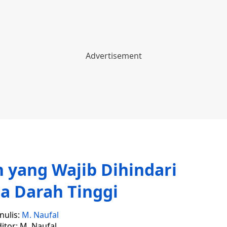
 yang Wajib Dihindari
a Darah Tinggi
nulis:
M. Naufal
itor: M. Naufal