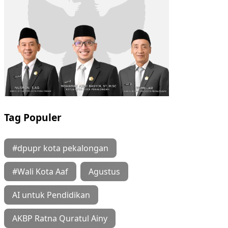
Tag Populer
#dpupr kota pekalongan
#Wali Kota Aaf
Agustus
AI untuk Pendidikan
AKBP Ratna Quratul Ainy