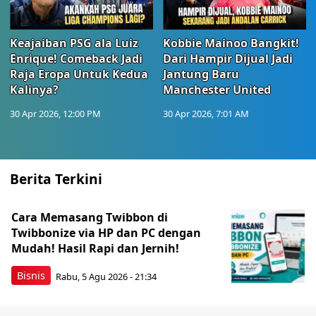
Keajaiban PSG ala Luiz
Kobbie Mainoo Bangkit!
Enrique! Comeback Jadi
Dari Hampir Dijual Jadi
Raja Eropa Untuk Kedua
Jantung Baru
Kalinya?
Manchester United
30 Apr 2026, 12:00 PM
30 Apr 2026, 7:01 AM
Berita Terkini
Cara Memasang Twibbon di
Twibbonize via HP dan PC dengan
Mudah! Hasil Rapi dan Jernih!
Bisnis
Rabu, 5 Agu 2026 - 21:34