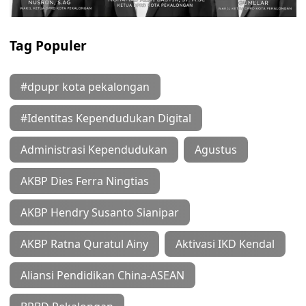
Tag Populer
#dpupr kota pekalongan
#Identitas Kependudukan Digital
Administrasi Kependudukan
Agustus
AKBP Dies Ferra Ningtias
AKBP Hendry Susanto Sianipar
AKBP Ratna Quratul Ainy
Aktivasi IKD Kendal
Aliansi Pendidikan China-ASEAN