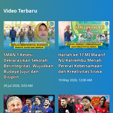
Video Terbaru
SMAN 1 Kesesi
Harlah ke-17 MI Ma’arif
Deklarasikan Sekolah
NU Kalilembu Meriah,
Berintegritas, Wujudkan
Pererat Kebersamaan
Budaya Jujur dan
dan Kreativitas Siswa
Disiplin
19 May 2026, 12:00 AM
29 Jul 2026, 3:03 AM