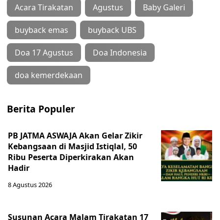
Acara Tirakatan
Agustus
Baby Galeri
buyback emas
buyback UBS
Doa 17 Agustus
Doa Indonesia
doa kemerdekaan
Berita Populer
PB JATMA ASWAJA Akan Gelar Zikir
Kebangsaan di Masjid Istiqlal, 50
Ribu Peserta Diperkirakan Akan
Hadir
8 Agustus 2026
Susunan Acara Malam Tirakatan 17