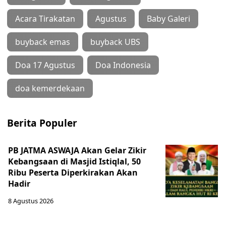
Acara Tirakatan
Agustus
Baby Galeri
buyback emas
buyback UBS
Doa 17 Agustus
Doa Indonesia
doa kemerdekaan
Berita Populer
PB JATMA ASWAJA Akan Gelar Zikir
Kebangsaan di Masjid Istiqlal, 50
Ribu Peserta Diperkirakan Akan
Hadir
8 Agustus 2026