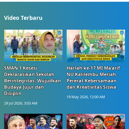
Video Terbaru
SMAN 1 Kesesi
Harlah ke-17 MI Ma’arif
Deklarasikan Sekolah
NU Kalilembu Meriah,
Berintegritas, Wujudkan
Pererat Kebersamaan
Budaya Jujur dan
dan Kreativitas Siswa
Disiplin
19 May 2026, 12:00 AM
29 Jul 2026, 3:03 AM