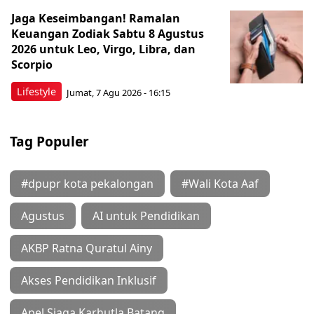
Jaga Keseimbangan! Ramalan
Keuangan Zodiak Sabtu 8 Agustus
2026 untuk Leo, Virgo, Libra, dan
Scorpio
Lifestyle
Jumat, 7 Agu 2026 - 16:15
Tag Populer
#dpupr kota pekalongan
#Wali Kota Aaf
Agustus
AI untuk Pendidikan
AKBP Ratna Quratul Ainy
Akses Pendidikan Inklusif
Apel Siaga Karhutla Batang