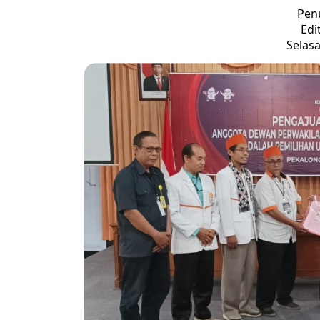
Penu
Edi
Selasa