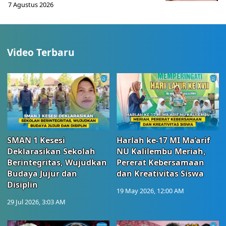
7 Agustus 2026
Video Terbaru
SMAN 1 Kesesi
Harlah ke-17 MI Ma’arif
Deklarasikan Sekolah
NU Kalilembu Meriah,
Berintegritas, Wujudkan
Pererat Kebersamaan
Budaya Jujur dan
dan Kreativitas Siswa
Disiplin
19 May 2026, 12:00 AM
29 Jul 2026, 3:03 AM