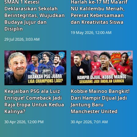
SMAN 1 Kesesi
Harlah ke-17 MI Ma’arif
Deklarasikan Sekolah
NU Kalilembu Meriah,
Berintegritas, Wujudkan
Pererat Kebersamaan
Budaya Jujur dan
dan Kreativitas Siswa
Disiplin
19 May 2026, 12:00 AM
29 Jul 2026, 3:03 AM
Keajaiban PSG ala Luiz
Kobbie Mainoo Bangkit!
Enrique! Comeback Jadi
Dari Hampir Dijual Jadi
Raja Eropa Untuk Kedua
Jantung Baru
Kalinya?
Manchester United
30 Apr 2026, 12:00 PM
30 Apr 2026, 7:01 AM