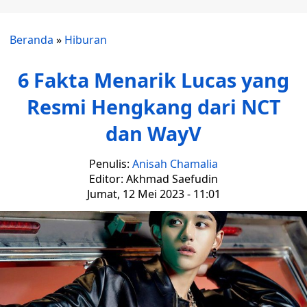
Beranda
»
Hiburan
6 Fakta Menarik Lucas yang
Resmi Hengkang dari NCT
dan WayV
Penulis:
Anisah Chamalia
Editor: Akhmad Saefudin
Jumat, 12 Mei 2023 - 11:01