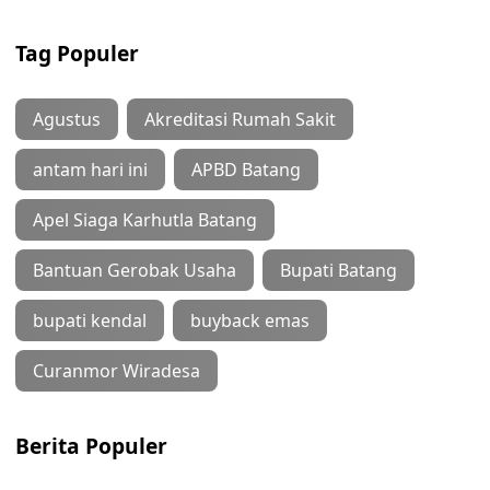
Tag Populer
Agustus
Akreditasi Rumah Sakit
antam hari ini
APBD Batang
Apel Siaga Karhutla Batang
Bantuan Gerobak Usaha
Bupati Batang
bupati kendal
buyback emas
Curanmor Wiradesa
Berita Populer