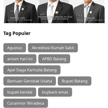
Tag Populer
Agustus
Akreditasi Rumah Sakit
antam hari ini
APBD Batang
Apel Siaga Karhutla Batang
Bantuan Gerobak Usaha
Bupati Batang
bupati kendal
buyback emas
Curanmor Wiradesa