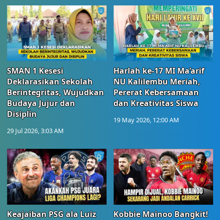
SMAN 1 Kesesi
Harlah ke-17 MI Ma’arif
Deklarasikan Sekolah
NU Kalilembu Meriah,
Berintegritas, Wujudkan
Pererat Kebersamaan
Budaya Jujur dan
dan Kreativitas Siswa
Disiplin
19 May 2026, 12:00 AM
29 Jul 2026, 3:03 AM
Keajaiban PSG ala Luiz
Kobbie Mainoo Bangkit!