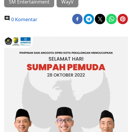
SM Entertainment
WayV
0 Komentar