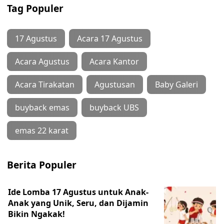
Tag Populer
17 Agustus
Acara 17 Agustus
Acara Agustus
Acara Kantor
Acara Tirakatan
Agustusan
Baby Galeri
buyback emas
buyback UBS
emas 22 karat
Berita Populer
Ide Lomba 17 Agustus untuk Anak-
Anak yang Unik, Seru, dan Dijamin
Bikin Ngakak!