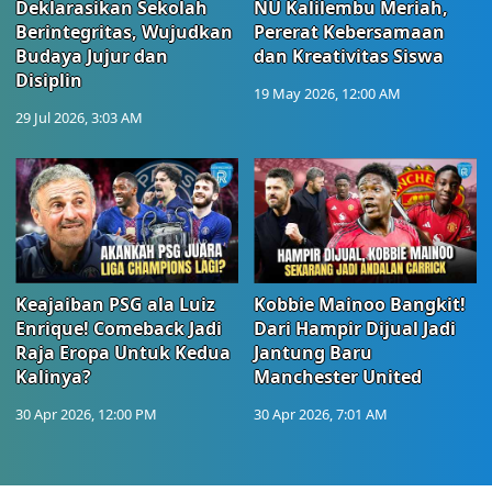
Deklarasikan Sekolah
NU Kalilembu Meriah,
Berintegritas, Wujudkan
Pererat Kebersamaan
Budaya Jujur dan
dan Kreativitas Siswa
Disiplin
19 May 2026, 12:00 AM
29 Jul 2026, 3:03 AM
Keajaiban PSG ala Luiz
Kobbie Mainoo Bangkit!
Enrique! Comeback Jadi
Dari Hampir Dijual Jadi
Raja Eropa Untuk Kedua
Jantung Baru
Kalinya?
Manchester United
30 Apr 2026, 12:00 PM
30 Apr 2026, 7:01 AM