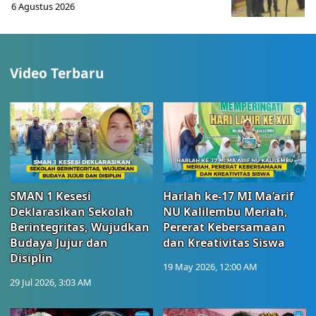
6 Agustus 2026
Video Terbaru
SMAN 1 Kesesi
Harlah ke-17 MI Ma’arif
Deklarasikan Sekolah
NU Kalilembu Meriah,
Berintegritas, Wujudkan
Pererat Kebersamaan
Budaya Jujur dan
dan Kreativitas Siswa
Disiplin
19 May 2026, 12:00 AM
29 Jul 2026, 3:03 AM