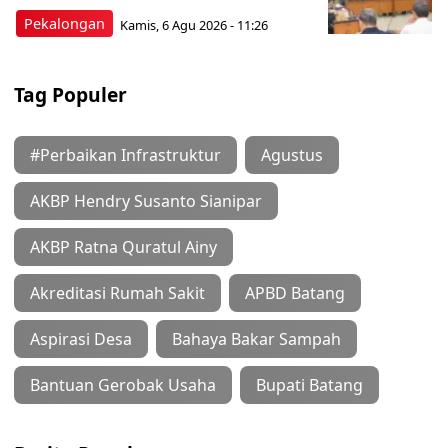
Pekalongan
Kamis, 6 Agu 2026 - 11:26
Tag Populer
#Perbaikan Infrastruktur
Agustus
AKBP Hendry Susanto Sianipar
AKBP Ratna Quratul Ainy
Akreditasi Rumah Sakit
APBD Batang
Aspirasi Desa
Bahaya Bakar Sampah
Bantuan Gerobak Usaha
Bupati Batang