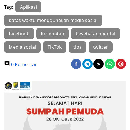
Tag:
Aplikasi
batas waktu menggunakan media sosial
facebook
Kesehatan
kesehatan mental
Media sosial
TikTok
tips
twitter
0 Komentar