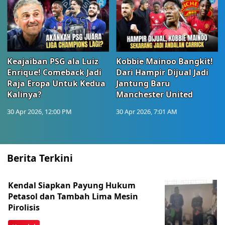
Keajaiban PSG ala Luiz
Kobbie Mainoo Bangkit!
Enrique! Comeback Jadi
Dari Hampir Dijual Jadi
Raja Eropa Untuk Kedua
Jantung Baru
Kalinya?
Manchester United
30 Apr 2026, 12:00 PM
30 Apr 2026, 7:01 AM
Berita Terkini
Kendal Siapkan Payung Hukum
Petasol dan Tambah Lima Mesin
Pirolisis