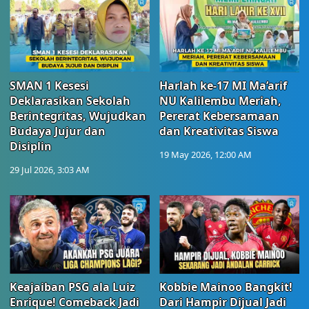
SMAN 1 Kesesi
Harlah ke-17 MI Ma’arif
Deklarasikan Sekolah
NU Kalilembu Meriah,
Berintegritas, Wujudkan
Pererat Kebersamaan
Budaya Jujur dan
dan Kreativitas Siswa
Disiplin
19 May 2026, 12:00 AM
29 Jul 2026, 3:03 AM
Keajaiban PSG ala Luiz
Kobbie Mainoo Bangkit!
Enrique! Comeback Jadi
Dari Hampir Dijual Jadi