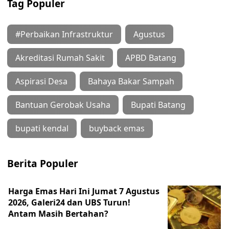
Tag Populer
#Perbaikan Infrastruktur
Agustus
Akreditasi Rumah Sakit
APBD Batang
Aspirasi Desa
Bahaya Bakar Sampah
Bantuan Gerobak Usaha
Bupati Batang
bupati kendal
buyback emas
Berita Populer
Harga Emas Hari Ini Jumat 7 Agustus
2026, Galeri24 dan UBS Turun!
Antam Masih Bertahan?