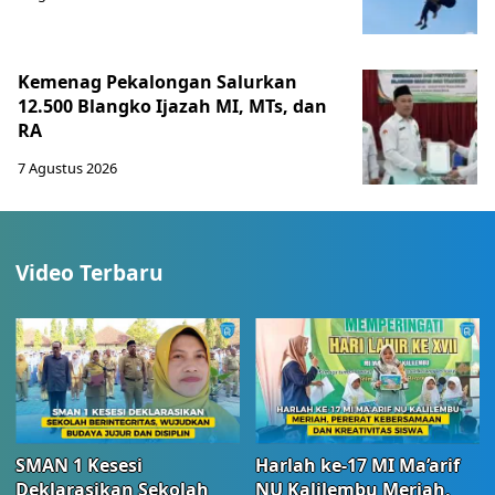
Kemenag Pekalongan Salurkan
12.500 Blangko Ijazah MI, MTs, dan
RA
7 Agustus 2026
Video Terbaru
SMAN 1 Kesesi
Harlah ke-17 MI Ma’arif
Deklarasikan Sekolah
NU Kalilembu Meriah,