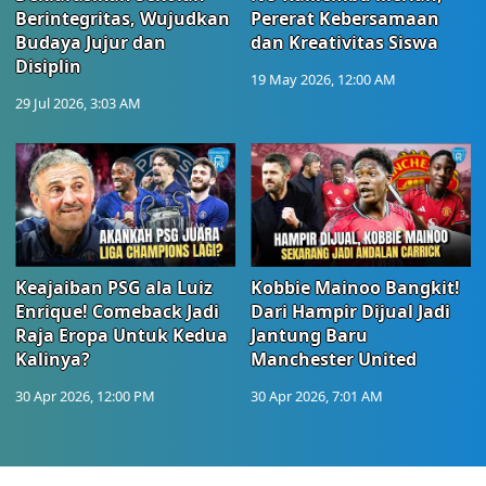
Berintegritas, Wujudkan
Pererat Kebersamaan
Budaya Jujur dan
dan Kreativitas Siswa
Disiplin
19 May 2026, 12:00 AM
29 Jul 2026, 3:03 AM
Keajaiban PSG ala Luiz
Kobbie Mainoo Bangkit!
Enrique! Comeback Jadi
Dari Hampir Dijual Jadi
Raja Eropa Untuk Kedua
Jantung Baru
Kalinya?
Manchester United
30 Apr 2026, 12:00 PM
30 Apr 2026, 7:01 AM