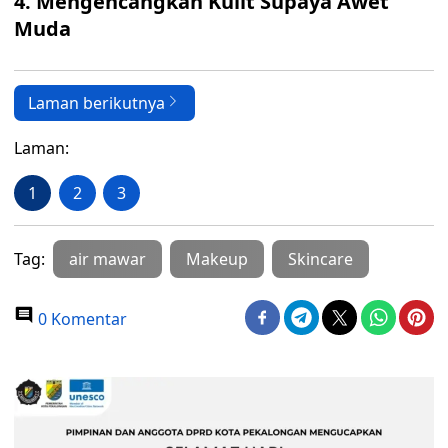
4.
Mengencangkan Kulit Supaya Awet
Muda
Laman berikutnya
Laman:
1
2
3
Tag:
air mawar
Makeup
Skincare
0 Komentar