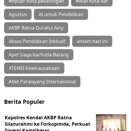
#dpupr kota pekalongan
#Wali Kota Aaf
Agustus
AI untuk Pendidikan
AKBP Ratna Quratul Ainy
Akses Pendidikan Inklusif
antam hari ini
Apel Siaga Karhutla Batang
ATENSI Kewirausahaan
Atlet Paralayang Internasional
Berita Populer
Kapolres Kendal AKBP Ratna
Silaturahmi ke Forkopimda, Perkuat
Sinergi Kamtibmas