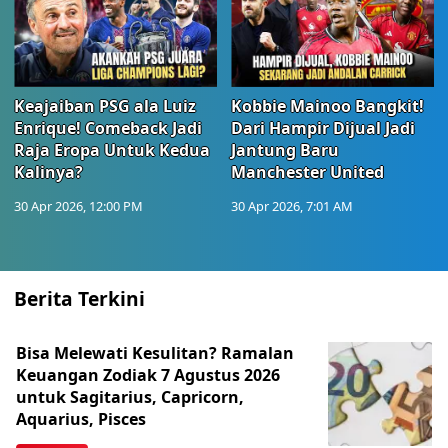
Keajaiban PSG ala Luiz
Kobbie Mainoo Bangkit!
Enrique! Comeback Jadi
Dari Hampir Dijual Jadi
Raja Eropa Untuk Kedua
Jantung Baru
Kalinya?
Manchester United
30 Apr 2026, 12:00 PM
30 Apr 2026, 7:01 AM
Berita Terkini
Bisa Melewati Kesulitan? Ramalan
Keuangan Zodiak 7 Agustus 2026
untuk Sagitarius, Capricorn,
Aquarius, Pisces