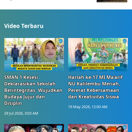
Video Terbaru
SMAN 1 Kesesi
Harlah ke-17 MI Ma’arif
Deklarasikan Sekolah
NU Kalilembu Meriah,
Berintegritas, Wujudkan
Pererat Kebersamaan
Budaya Jujur dan
dan Kreativitas Siswa
Disiplin
19 May 2026, 12:00 AM
29 Jul 2026, 3:03 AM