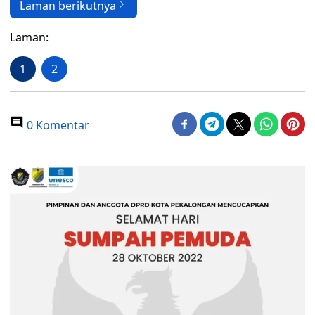
Laman berikutnya
Laman:
1
2
0 Komentar