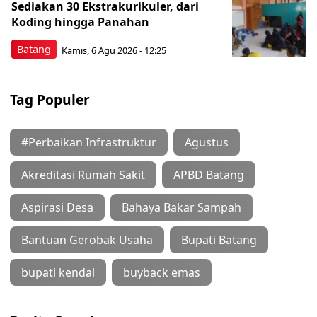
Sediakan 30 Ekstrakurikuler, dari
Koding hingga Panahan
Batang
Kamis, 6 Agu 2026 - 12:25
Tag Populer
#Perbaikan Infrastruktur
Agustus
Akreditasi Rumah Sakit
APBD Batang
Aspirasi Desa
Bahaya Bakar Sampah
Bantuan Gerobak Usaha
Bupati Batang
bupati kendal
buyback emas