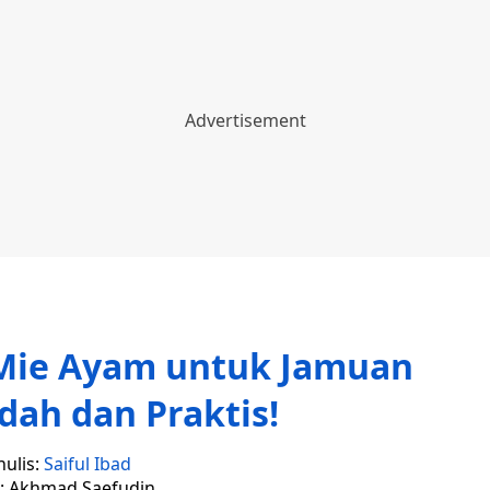
Mie Ayam untuk Jamuan
ah dan Praktis!
nulis:
Saiful Ibad
r: Akhmad Saefudin