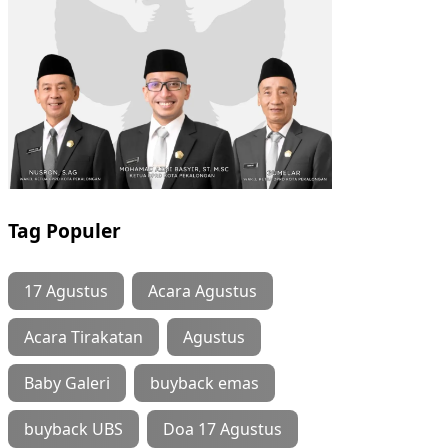
Tag Populer
17 Agustus
Acara Agustus
Acara Tirakatan
Agustus
Baby Galeri
buyback emas
buyback UBS
Doa 17 Agustus