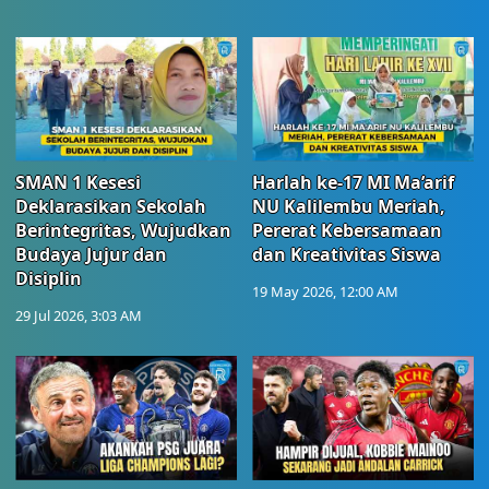
SMAN 1 Kesesi
Harlah ke-17 MI Ma’arif
Deklarasikan Sekolah
NU Kalilembu Meriah,
Berintegritas, Wujudkan
Pererat Kebersamaan
Budaya Jujur dan
dan Kreativitas Siswa
Disiplin
19 May 2026, 12:00 AM
29 Jul 2026, 3:03 AM