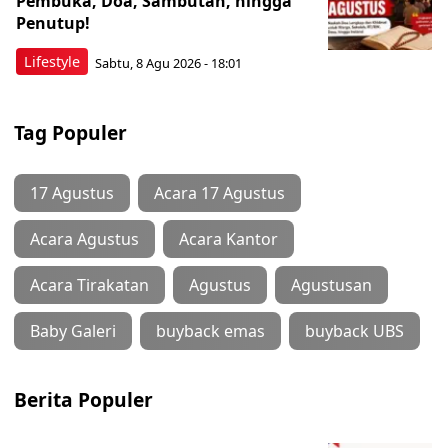
Pembuka, Doa, Sambutan, hingga
Penutup!
Lifestyle
Sabtu, 8 Agu 2026 - 18:01
Tag Populer
17 Agustus
Acara 17 Agustus
Acara Agustus
Acara Kantor
Acara Tirakatan
Agustus
Agustusan
Baby Galeri
buyback emas
buyback UBS
Berita Populer