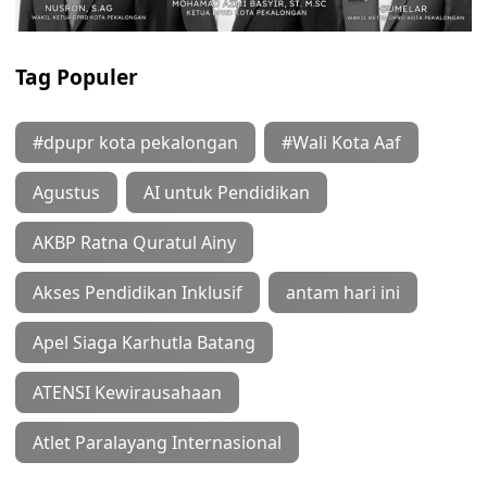
Tag Populer
#dpupr kota pekalongan
#Wali Kota Aaf
Agustus
AI untuk Pendidikan
AKBP Ratna Quratul Ainy
Akses Pendidikan Inklusif
antam hari ini
Apel Siaga Karhutla Batang
ATENSI Kewirausahaan
Atlet Paralayang Internasional