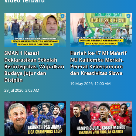
Video Terbaru
SMAN 1 Kesesi
Harlah ke-17 MI Ma’arif
Deklarasikan Sekolah
NU Kalilembu Meriah,
Berintegritas, Wujudkan
Pererat Kebersamaan
Budaya Jujur dan
dan Kreativitas Siswa
Disiplin
19 May 2026, 12:00 AM
29 Jul 2026, 3:03 AM