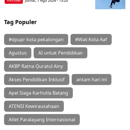
Jumat, 7 Agu 2026 - 13:20
Tag Populer
#dpupr kota pekalongan
#Wali Kota Aaf
Agustus
AI untuk Pendidikan
AKBP Ratna Quratul Ainy
Akses Pendidikan Inklusif
antam hari ini
Apel Siaga Karhutla Batang
ATENSI Kewirausahaan
Atlet Paralayang Internasional