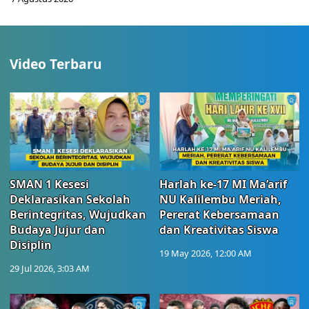
Video Terbaru
SMAN 1 Kesesi
Harlah ke-17 MI Ma’arif
Deklarasikan Sekolah
NU Kalilembu Meriah,
Berintegritas, Wujudkan
Pererat Kebersamaan
Budaya Jujur dan
dan Kreativitas Siswa
Disiplin
19 May 2026, 12:00 AM
29 Jul 2026, 3:03 AM