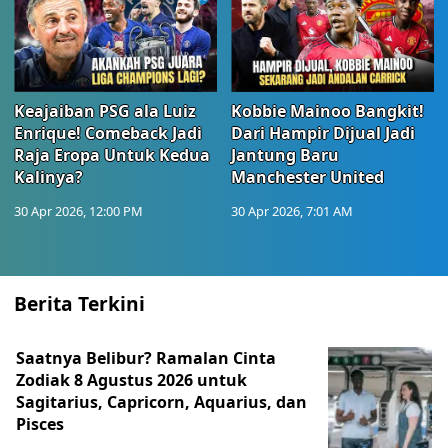
Keajaiban PSG ala Luiz
Kobbie Mainoo Bangkit!
Enrique! Comeback Jadi
Dari Hampir Dijual Jadi
Raja Eropa Untuk Kedua
Jantung Baru
Kalinya?
Manchester United
30 Apr 2026, 12:00 PM
30 Apr 2026, 7:01 AM
Berita Terkini
Saatnya Belibur? Ramalan Cinta
Zodiak 8 Agustus 2026 untuk
Sagitarius, Capricorn, Aquarius, dan
Pisces