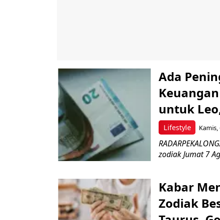
Ada Penin
Keuangan 
untuk Leo,
Lifestyle
Kamis, 
RADARPEKALONGAN
zodiak Jumat 7 Ag
Kabar Me
Zodiak Bes
Taurus, G