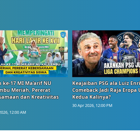
 ke-17 MI Ma’arif NU
Keajaiban PSG ala Luiz Enr
embu Meriah, Pererat
Comeback Jadi Raja Eropa
samaan dan Kreativitas
Kedua Kalinya?
30 Apr 2026, 12:00 PM
2026, 12:00 AM