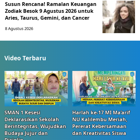
Susun Rencana! Ramalan Keuangan
Zodiak Besok 9 Agustus 2026 untuk
Aries, Taurus, Gemini, dan Cancer
8 Agustus 2026
Video Terbaru
SMAN 1 Kesesi
Harlah ke-17 MI Ma’arif
Deklarasikan Sekolah
NU Kalilembu Meriah,
Berintegritas, Wujudkan
Pererat Kebersamaan
Budaya Jujur dan
dan Kreativitas Siswa