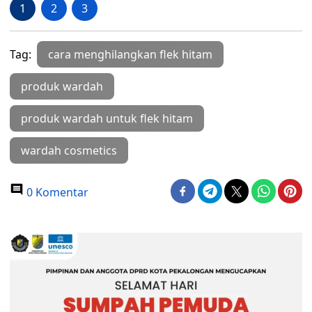
1
2
3
Tag:
cara menghilangkan flek hitam
produk wardah
produk wardah untuk flek hitam
wardah cosmetics
0 Komentar