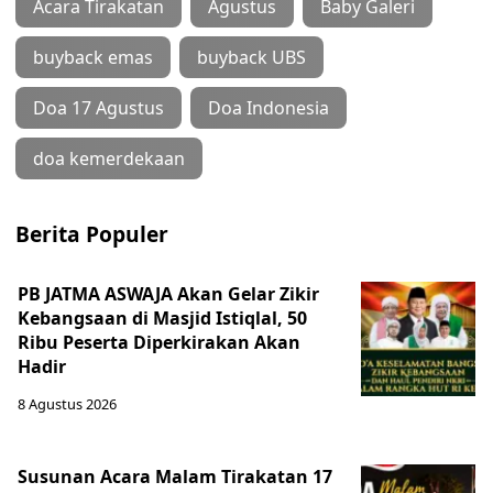
Acara Tirakatan
Agustus
Baby Galeri
buyback emas
buyback UBS
Doa 17 Agustus
Doa Indonesia
doa kemerdekaan
Berita Populer
PB JATMA ASWAJA Akan Gelar Zikir
Kebangsaan di Masjid Istiqlal, 50
Ribu Peserta Diperkirakan Akan
Hadir
8 Agustus 2026
Susunan Acara Malam Tirakatan 17