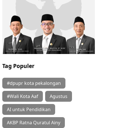
Tag Populer
#dpupr kota pekalongan
#Wali Kota Aaf
Agustus
AI untuk Pendidikan
AKBP Ratna Quratul Ainy