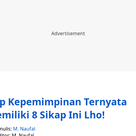
kap Kepemimpinan Ternyata
miliki 8 Sikap Ini Lho!
nulis:
M. Naufal
itor: M. Naufal