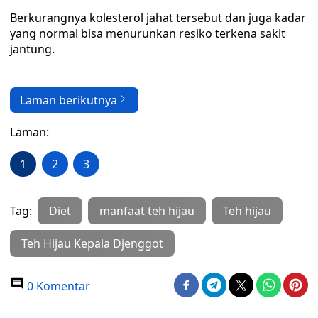
Berkurangnya kolesterol jahat tersebut dan juga kadar
yang normal bisa menurunkan resiko terkena sakit
jantung.
Laman berikutnya
Laman:
1
2
3
Tag:
Diet
manfaat teh hijau
Teh hijau
Teh Hijau Kepala Djenggot
0 Komentar