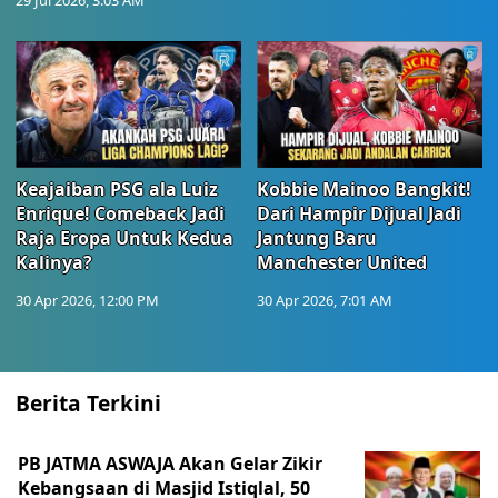
29 Jul 2026, 3:03 AM
Keajaiban PSG ala Luiz
Kobbie Mainoo Bangkit!
Enrique! Comeback Jadi
Dari Hampir Dijual Jadi
Raja Eropa Untuk Kedua
Jantung Baru
Kalinya?
Manchester United
30 Apr 2026, 12:00 PM
30 Apr 2026, 7:01 AM
Berita Terkini
PB JATMA ASWAJA Akan Gelar Zikir
Kebangsaan di Masjid Istiqlal, 50