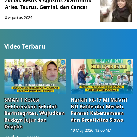
Zodiak Besok 9 Agustus 2026 untuk
Aries, Taurus, Gemini, dan Cancer
8 Agustus 2026
Video Terbaru
SMAN 1 Kesesi
Harlah ke-17 MI Ma’arif
Deklarasikan Sekolah
NU Kalilembu Meriah,
Berintegritas, Wujudkan
Pererat Kebersamaan
Budaya Jujur dan
dan Kreativitas Siswa
Disiplin
19 May 2026, 12:00 AM