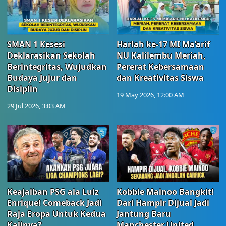
SMAN 1 Kesesi
Harlah ke-17 MI Ma’arif
Deklarasikan Sekolah
NU Kalilembu Meriah,
Berintegritas, Wujudkan
Pererat Kebersamaan
Budaya Jujur dan
dan Kreativitas Siswa
Disiplin
19 May 2026, 12:00 AM
29 Jul 2026, 3:03 AM
Keajaiban PSG ala Luiz
Kobbie Mainoo Bangkit!
Enrique! Comeback Jadi
Dari Hampir Dijual Jadi
Raja Eropa Untuk Kedua
Jantung Baru
Kalinya?
Manchester United