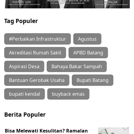
Tag Populer
#Perbaikan Infrastruktur
Agustus
Akreditasi Rumah Sakit
APBD Batang
Aspirasi Desa
Bahaya Bakar Sampah
Bantuan Gerobak Usaha
Bupati Batang
bupati kendal
buyback emas
Berita Populer
Bisa Melewati Kesulitan? Ramalan