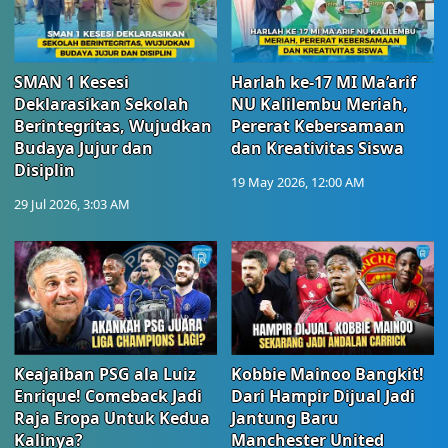
SMAN 1 Kesesi
Harlah ke-17 MI Ma’arif
Deklarasikan Sekolah
NU Kalilembu Meriah,
Berintegritas, Wujudkan
Pererat Kebersamaan
Budaya Jujur dan
dan Kreativitas Siswa
Disiplin
19 May 2026, 12:00 AM
29 Jul 2026, 3:03 AM
Keajaiban PSG ala Luiz
Kobbie Mainoo Bangkit!
Enrique! Comeback Jadi
Dari Hampir Dijual Jadi
Raja Eropa Untuk Kedua
Jantung Baru
Kalinya?
Manchester United