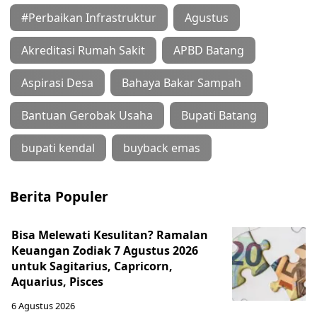
#Perbaikan Infrastruktur
Agustus
Akreditasi Rumah Sakit
APBD Batang
Aspirasi Desa
Bahaya Bakar Sampah
Bantuan Gerobak Usaha
Bupati Batang
bupati kendal
buyback emas
Berita Populer
Bisa Melewati Kesulitan? Ramalan
Keuangan Zodiak 7 Agustus 2026
untuk Sagitarius, Capricorn,
Aquarius, Pisces
6 Agustus 2026