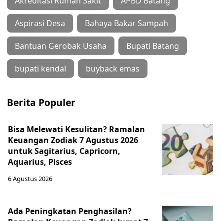
Akreditasi Rumah Sakit
APBD Batang
Aspirasi Desa
Bahaya Bakar Sampah
Bantuan Gerobak Usaha
Bupati Batang
bupati kendal
buyback emas
Berita Populer
Bisa Melewati Kesulitan? Ramalan
Keuangan Zodiak 7 Agustus 2026
untuk Sagitarius, Capricorn,
Aquarius, Pisces
6 Agustus 2026
Ada Peningkatan Penghasilan?