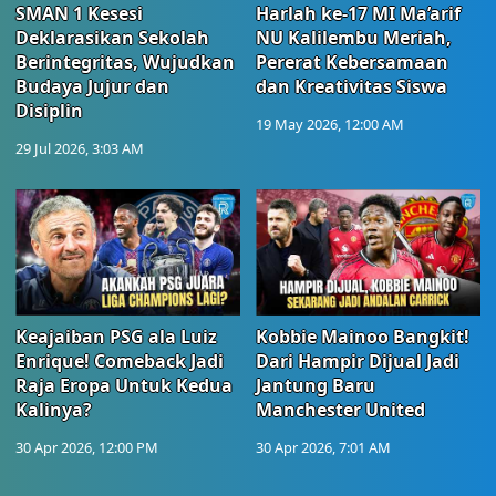
SMAN 1 Kesesi
Harlah ke-17 MI Ma’arif
Deklarasikan Sekolah
NU Kalilembu Meriah,
Berintegritas, Wujudkan
Pererat Kebersamaan
Budaya Jujur dan
dan Kreativitas Siswa
Disiplin
19 May 2026, 12:00 AM
29 Jul 2026, 3:03 AM
Keajaiban PSG ala Luiz
Kobbie Mainoo Bangkit!
Enrique! Comeback Jadi
Dari Hampir Dijual Jadi
Raja Eropa Untuk Kedua
Jantung Baru
Kalinya?
Manchester United
30 Apr 2026, 12:00 PM
30 Apr 2026, 7:01 AM