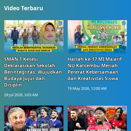
Video Terbaru
SMAN 1 Kesesi
Harlah ke-17 MI Ma’arif
Deklarasikan Sekolah
NU Kalilembu Meriah,
Berintegritas, Wujudkan
Pererat Kebersamaan
Budaya Jujur dan
dan Kreativitas Siswa
Disiplin
19 May 2026, 12:00 AM
29 Jul 2026, 3:03 AM