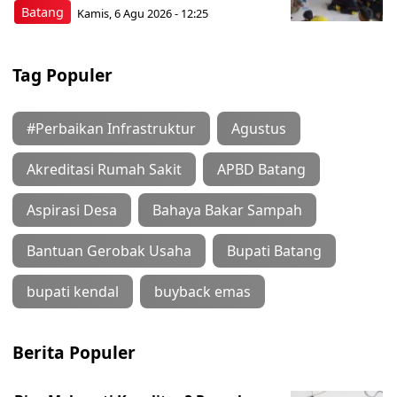
Batang
Kamis, 6 Agu 2026 - 12:25
Tag Populer
#Perbaikan Infrastruktur
Agustus
Akreditasi Rumah Sakit
APBD Batang
Aspirasi Desa
Bahaya Bakar Sampah
Bantuan Gerobak Usaha
Bupati Batang
bupati kendal
buyback emas
Berita Populer