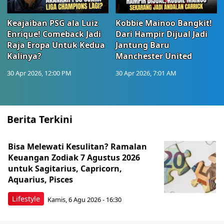
Keajaiban PSG ala Luiz
Kobbie Mainoo Bangkit!
Enrique! Comeback Jadi
Dari Hampir Dijual Jadi
Raja Eropa Untuk Kedua
Jantung Baru
Kalinya?
Manchester United
30 Apr 2026, 12:00 PM
30 Apr 2026, 7:01 AM
Berita Terkini
Bisa Melewati Kesulitan? Ramalan
Keuangan Zodiak 7 Agustus 2026
untuk Sagitarius, Capricorn,
Aquarius, Pisces
Lifestyle
Kamis, 6 Agu 2026 - 16:30