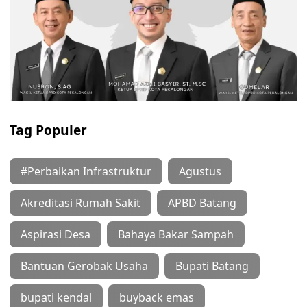
Tag Populer
#Perbaikan Infrastruktur
Agustus
Akreditasi Rumah Sakit
APBD Batang
Aspirasi Desa
Bahaya Bakar Sampah
Bantuan Gerobak Usaha
Bupati Batang
bupati kendal
buyback emas